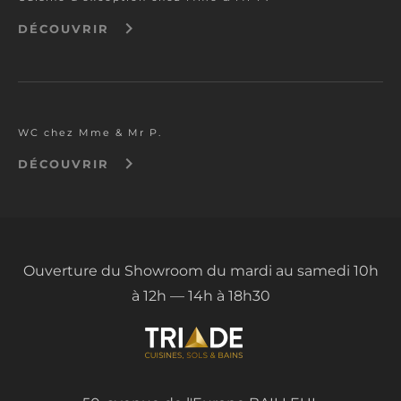
keyboard_arrow_right
DÉCOUVRIR
W
C
c
h
e
z
M
m
e
&
M
r
P
.
keyboard_arrow_right
DÉCOUVRIR
Ouverture du Showroom du mardi au samedi 10h
à 12h — 14h à 18h30