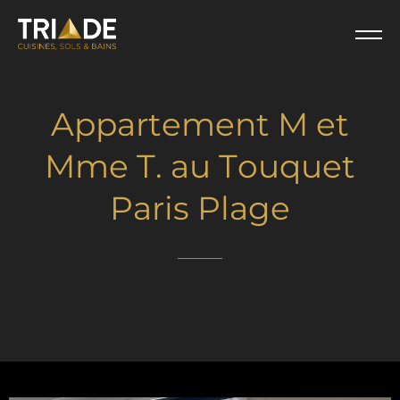
A
p
p
a
r
t
e
m
e
n
t
M
e
t
M
m
e
T
.
a
u
T
o
u
q
u
e
t
P
a
r
i
s
P
l
a
g
e